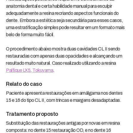
anatomia dental e certa habilidade manual para esculpir
adequadamente a resina recriando aspectos funcionais do
dente. Embora a estética seja secundária para esses casos,
uma estratificação simples pode resultar em um formato mais
belo de forma muito fácil.
O procedimento abaixo mostra duas cavidades CL II sendo
restauradas com apenas duas opacidades e alcançando um
resultado muito natural. Caso realizado utilizando a resina
Palfique LX5
,
Tokuyama
.
Relato do caso
Paciente apresenta restaurações em amálgama nos dentes
15 e 16 do tipo CL II, com trincas e margens desadaptadas.
Tratamento proposto
Substituição das restaurações antigas por novas em resina
composta: no dente 15 restauração OD, e no dente 16