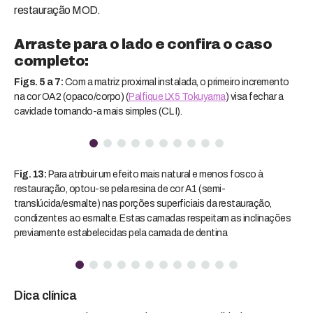
restauração MOD.
Arraste para o lado e confira o caso
completo:
Figs. 5 a 7:
Com a matriz proximal instalada, o primeiro incremento
Fig
na cor OA2 (opaco/corpo) (
Palfique LX5 Tokuyama
) visa fechar a
cavidade tornando-a mais simples (CL I).
F
ig. 13:
Para atribuir um efeito mais natural e menos fosco à
Fig
restauração, optou-se pela resina de cor A1 (semi-
translúcida/esmalte) nas porções superficiais da restauração,
condizentes ao esmalte. Estas camadas respeitam as inclinações
previamente estabelecidas pela camada de dentina
Dica clínica